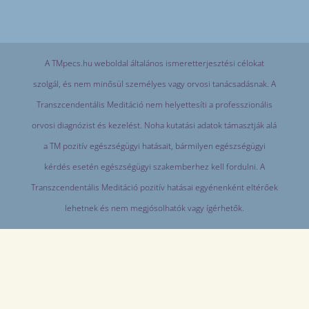
A TMpecs.hu weboldal általános ismeretterjesztési célokat
szolgál, és nem minősül személyes vagy orvosi tanácsadásnak. A
Transzcendentális Meditáció nem helyettesíti a professzionális
orvosi diagnózist és kezelést. Noha kutatási adatok támasztják alá
a TM pozitív egészségügyi hatásait, bármilyen egészségügyi
kérdés esetén egészségügyi szakemberhez kell fordulni. A
Transzcendentális Meditáció pozitív hatásai egyénenként eltérőek
lehetnek és nem megjósolhatók vagy ígérhetők.