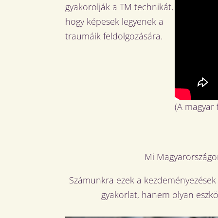
gyakorolják a TM technikát,
hogy képesek legyenek a
traumáik feldolgozására.
(A magyar f
Mi Magyarországon
Számunkra ezek a kezdeményezések az
gyakorlat, hanem olyan eszkö