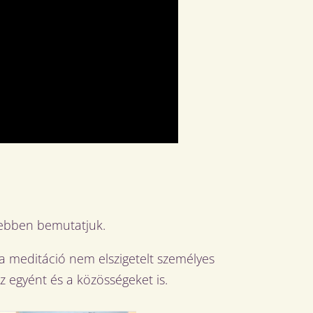
sebben bemutatjuk.
 meditáció nem elszigetelt személyes
 egyént és a közösségeket is.