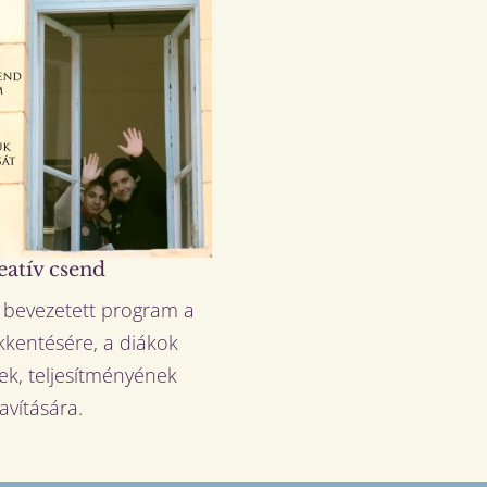
eatív csend
 bevezetett program a
kkentésére, a diákok
ek, teljesítményének
javítására.