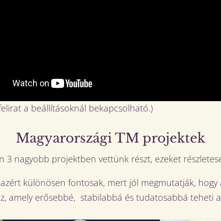
elirat a beállításoknál bekapcsolható.)
Magyarországi TM projektek
 3 nagyobb projektben vettünk részt, ezeket részlete
ért különösen fontosak, mert jól megmutatják, hogy a
z, amely erősebbé, stabilabbá és tudatosabbá teheti az