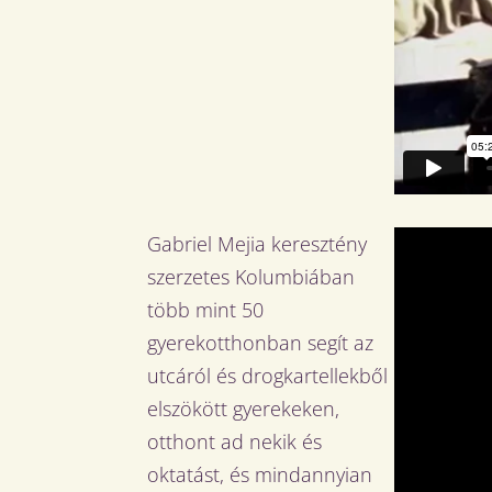
Gabriel Mejia keresztény
szerzetes Kolumbiában
több mint 50
gyerekotthonban segít az
utcáról és drogkartellekből
elszökött gyerekeken,
otthont ad nekik és
oktatást, és mindannyian