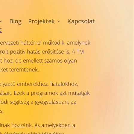
Blog
Projektek
Kapcsolat
k
ervezeti háttérrel működik, amelynek
t pozitív hatás erősítése is. A TM
t hoz, de emellett számos olyan
éket teremtenek.
elyzetű emberekhez, fiatalokhoz,
tásait. Ezek a programok azt mutatják
ódi segítség a gyógyulásban, az
s.
llnak hozzánk, és amelyekben a
 életének jobbá tételéhez.