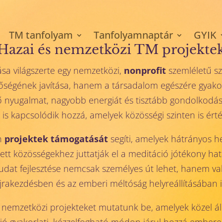
TM tanfolyam
Tanfolyamnaptár
GYIK
Hazai és nemzetközi TM projekte
sa világszerte egy nemzetközi,
nonprofit
szemléletű sz
ségének javítása, hanem a társadalom egészére gyakorol
 nyugalmat, nagyobb energiát és tisztább gondolkodás
s kapcsolódik hozzá, amelyek közösségi szinten is ért
an
projektek támogatását
segíti, amelyek hátrányos h
ett közösségekhez juttatják el a meditáció jótékony ha
udat fejlesztése nemcsak személyes út lehet, hanem val
jrakezdésben és az emberi méltóság helyreállításában i
s nemzetközi projekteket mutatunk be, amelyek közel á
ió gyakorlati, kézzelfogható módon járul hozzá emberek