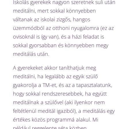
Iskolás gyerekek nagyon szeretnek suli után
meditálni, mert sokkal könnyebben
váltanak az iskolai zizgős, hangos
üzemmódból az otthoni nyugalomra (ez az
ovisoknál is így van), és a házi feladat is
sokkal gyorsabban és könnyebben megy
meditálás után.
A gyerekeket akkor taníthatjuk meg
meditálni, ha legalább az egyik szülő
gyakorolja a TM-et, és az a tapasztalatunk,
hogy sokkal rendszeresebbek, ha együtt
meditálnak a szülővel (aki ilyenkor nem
feltétlenül meditál igaziból), a meditálás egy
értékes közös programmá alakul. Mi
például reggelente séta közben