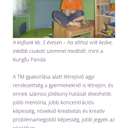
A kisfiunk kb. 5 évesen – ha ahhoz volt kedve,
inkább csukott szemmel meditált
, mint a
Kungfu Panda
A TM gyakorlása alatt létrejövő agyi
rendezettség a gyermekeknél is létrejön, és
ennek számos jótékony hatását élvezhetik:
jobb memória, jobb koncentrációs
képesség, növekvő kreativitás és kreatív
problémamegoldó képesség, jobb jegyek az
iskolában.