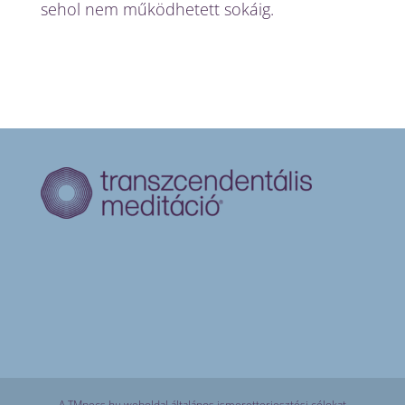
sehol nem működhetett sokáig.
A TMpecs.hu weboldal általános ismeretterjesztési célokat