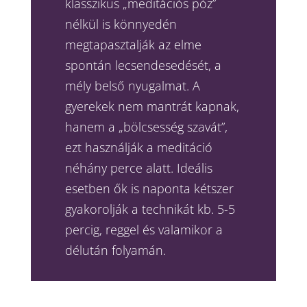
klasszikus „meditációs póz”
nélkül is könnyedén
megtapasztalják az elme
spontán lecsendesedését, a
mély belső nyugalmat. A
gyerekek nem mantrát kapnak,
hanem a „bölcsesség szavát”,
ezt használják a meditáció
néhány perce alatt. Ideális
esetben ők is naponta kétszer
gyakorolják a technikát kb. 5-5
percig, reggel és valamikor a
délután folyamán.