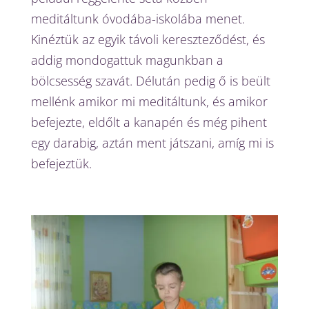
meditáltunk óvodába-iskolába menet.
Kinéztük az egyik távoli kereszteződést, és
addig mondogattuk magunkban a
bölcsesség szavát. Délután pedig ő is beült
mellénk amikor mi meditáltunk, és amikor
befejezte, eldőlt a kanapén és még pihent
egy darabig, aztán ment játszani, amíg mi is
befejeztük.