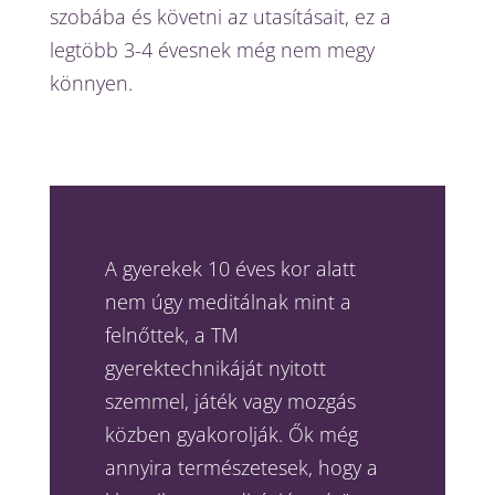
szobába és követni az utasításait, ez a
legtöbb 3-4 évesnek még nem megy
könnyen.
A gyerekek 10 éves kor alatt
nem úgy meditálnak mint a
felnőttek, a TM
gyerektechnikáját nyitott
szemmel, játék vagy mozgás
közben gyakorolják. Ők még
annyira természetesek, hogy a