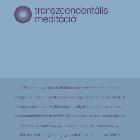
A TMpecs.hu weboldal általános ismeretterjesztési célokat
szolgál, és nem minősül személyes vagy orvosi tanácsadásnak. A
Transzcendentális Meditáció nem helyettesíti a professzionális
orvosi diagnózist és kezelést. Noha kutatási adatok támasztják alá
a TM pozitív egészségügyi hatásait, bármilyen egészségügyi
kérdés esetén egészségügyi szakemberhez kell fordulni. A